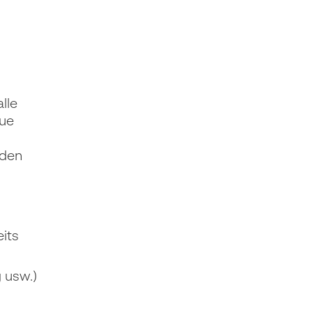
lle
aue
nden
its
g usw.)