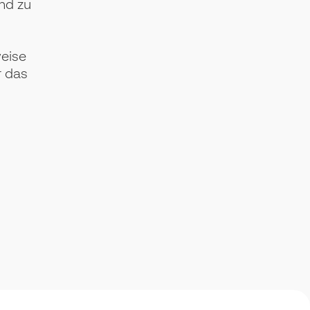
nd zu
weise
r das