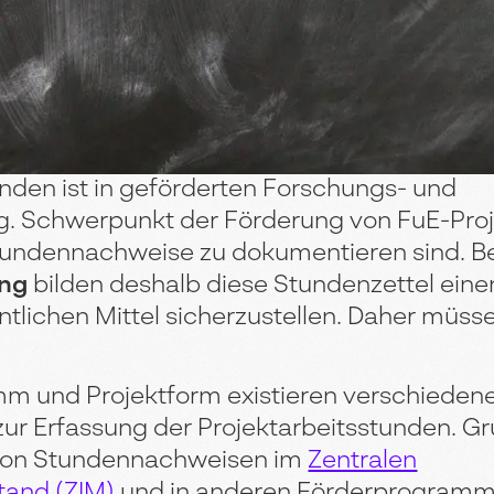
unden ist in geförderten Forschungs- und
g. Schwerpunkt der Förderung von FuE-Proj
Stundennachweise zu dokumentieren sind. B
ung
bilden deshalb diese Stundenzettel eine
tlichen Mittel sicherzustellen. Daher müss
mm und Projektform existieren verschieden
r Erfassung der Projektarbeitsstunden. G
 von Stundennachweisen im
Zentralen
tand (ZIM)
und in anderen Förderprogramme