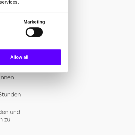
 services.
Marketing
amm?
iteten
Allow all
bei einer
tszeit
önnen
 Stunden
den und
n zu