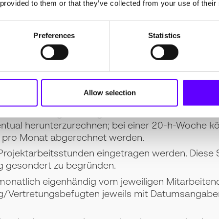
 provided to them or that they’ve collected from your use of their
Preferences
Statistics
nachweisen im ZIM-Progr
d die Stundennachweise mit Bezug zu den bearbe
 zu führen.
Allow selection
e monatliche Arbeitszeit von max. 173,33 Stunden 
te die vertraglich festgesetzte wöchentliche Arbei
zentual herunterzurechnen; bei einer 20-h-Woche k
n pro Monat abgerechnet werden.
 Projektarbeitsstunden eingetragen werden. Diese
ng gesondert zu begründen.
onatlich eigenhändig vom jeweiligen Mitarbeiten
ng/Vertretungsbefugten jeweils mit Datumsangabe