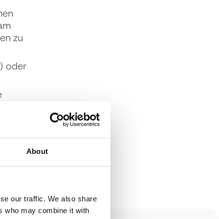
nen
 am
den zu
) oder
e
raum
About
se our traffic. We also share
ers who may combine it with