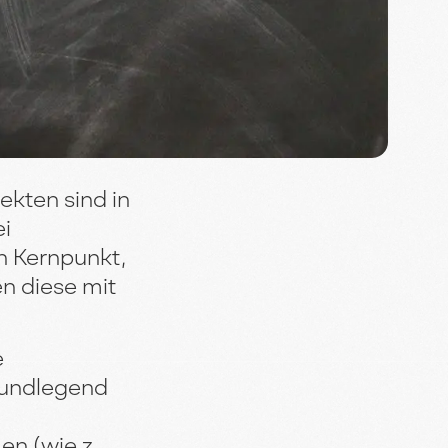
ekten sind in
ei
n Kernpunkt,
en diese mit
e
rundlegend
n (wie z.