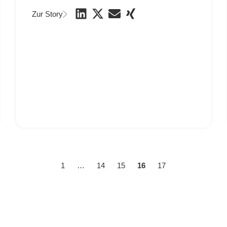
Zur Story
1
…
14
15
16
17