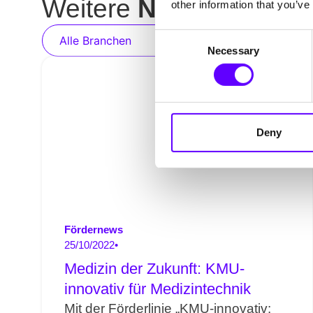
Weitere
News
nach Sc
other information that you’ve
Consent
Alle Branchen
Fördernews
Insid
Necessary
Selection
Deny
Fördernews
25/10/2022
•
Medizin der Zukunft: KMU-
innovativ für Medizintechnik
Mit der Förderlinie „KMU-innovativ: