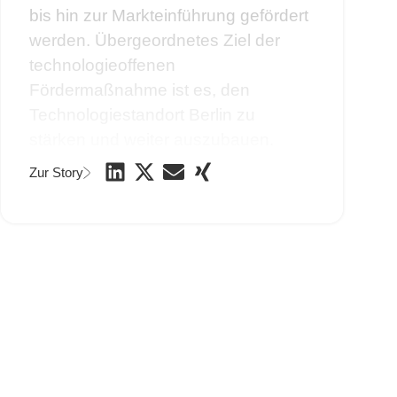
bis hin zur Markteinführung gefördert
werden. Übergeordnetes Ziel der
technologieoffenen
Fördermaßnahme ist es, den
Technologiestandort Berlin zu
stärken und weiter auszubauen.
Zur Story