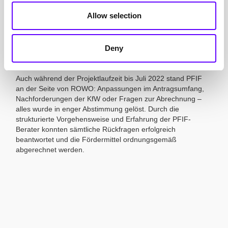
Unternehmen mit seiner großen Programmerfahrung. Dank
Allow selection
der engen Zusammenarbeit gelang es, die Bestellung der
Anlagentechnik im Oktober 2021 trotz noch ausstehender
Bewilligung möglich zu machen. Der Bewilligungsbescheid
Deny
über rund 1,6 Mio. € wurde schließlich im November 2021
erteilt.
Auch während der Projektlaufzeit bis Juli 2022 stand PFIF
an der Seite von ROWO: Anpassungen im Antragsumfang,
Nachforderungen der KfW oder Fragen zur Abrechnung –
alles wurde in enger Abstimmung gelöst. Durch die
strukturierte Vorgehensweise und Erfahrung der PFIF-
Berater konnten sämtliche Rückfragen erfolgreich
beantwortet und die Fördermittel ordnungsgemäß
abgerechnet werden.