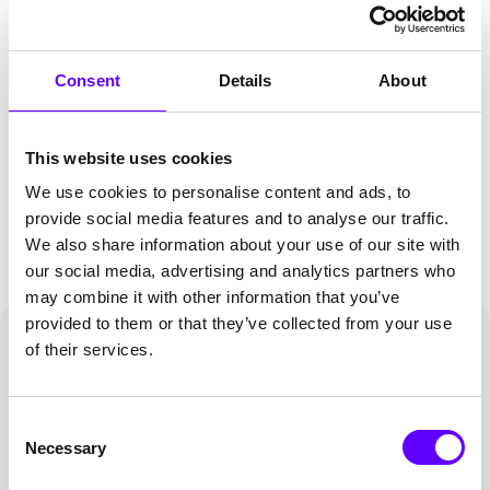
Fördersumme
162.410 €
Consent
Details
About
Förderdauer
3 Jahre
This website uses cookies
We use cookies to personalise content and ads, to
Genutzte Förderinstrumente
provide social media features and to analyse our traffic.
Forschungszulage
(FZul)
We also share information about your use of our site with
our social media, advertising and analytics partners who
may combine it with other information that you’ve
provided to them or that they’ve collected from your use
of their services.
Messbare Ergebnisse
Geförderte Ursachenforschung
schafft Transparenz und
Consent
Innovationssprung
Necessary
Selection
Durch die Forschungszulage konnten relevante Teile der