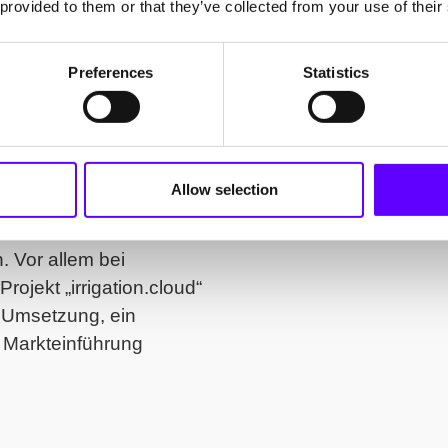
 provided to them or that they’ve collected from your use of their
sam wickelten sie
er kannte er
Preferences
Statistics
nötigten, dass ihn dies
iebene intelligente
 oder Internetanbindung
ig). Aber wie sollte die
Allow selection
Produkt war auf Basis
 Vor allem bei
ojekt „irrigation.cloud“
 Umsetzung, ein
e Markteinführung