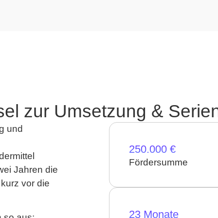
ssel zur Umsetzung & Serien
ng und
250.000 €
ermittel
Fördersumme
wei Jahren die
kurz vor die
23 Monate
h so aus: