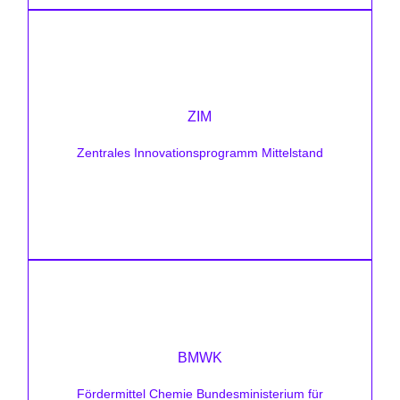
Förderhöhe:
bis zu 690.000 €
ZIM
Zielsetzung:
Forschungs- und Entwicklungsprojekte
Zentrales Innovationsprogramm Mittelstand
Mehr erfahren
Förderhöhe:
BMWK
bis zu 60 % für KMU
Fördermittel Chemie Bundesministerium für