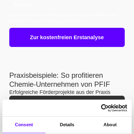
Reporting
Unser Ziel: Ihre Innovationsprojekte schnell, effizient und
erfolgreich in die Förderung zu bringen.
Zur kostenfreien Erstanalyse
Praxisbeispiele: So profitieren
Chemie-Unternehmen von PFIF
Erfolgreiche Förderprojekte aus der Praxis
Spezialchemie-Unternehmen mit Fokus auf
Nachhaltigkeit
Ein Unternehmen aus der Spezialchemie konnte mit
Consent
Details
About
Unterstützung von PFIF eine Förderung des BMWK für
die Umrüstung auf klimafreundlichere