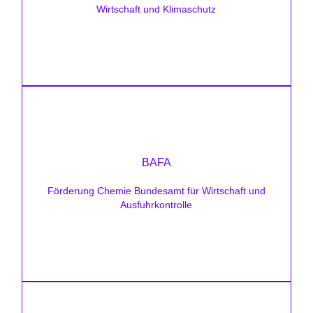
Zielsetzung:
Wirtschaft und Klimaschutz
Dekarbonisierung, Transformation
Förderhöhe:
BAFA
Projektabhängig
Förderung Chemie Bundesamt für Wirtschaft und
Zielsetzung:
Ausfuhrkontrolle
Energieeffizienz, Ressourcenverbrauch