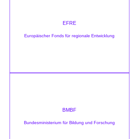
Förderhöhe:
80% für KMU
EFRE
Zielsetzung:
Europäischer Fonds für regionale Entwicklung
Digitalisierung, Standortmodernisierung,
Regionalität
Förderhöhe:
bis zu 60% für KMU
BMBF
Zielsetzung:
Bundesministerium für Bildung und Forschung
Bioökonomie, Wasserstoff, Green Chemistry