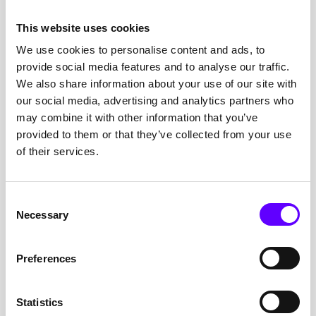
Produktionsanlagen realisieren. Bereits im ersten
Betriebsjahr ermöglichte die Investition eine CO₂-
This website uses cookies
Einsparung von rund 30 Prozent – gefördert im
We use cookies to personalise content and ads, to
Rahmen eines Programms zur Dekarbonisierung der
provide social media features and to analyse our traffic.
Industrie.
We also share information about your use of our site with
our social media, advertising and analytics partners who
KMU der chemischen Industrie
may combine it with other information that you’ve
Ein mittelständischer Chemiebetrieb profitierte von
provided to them or that they’ve collected from your use
BAFA-Fördermitteln zur energetischen Optimierung
of their services.
seiner Produktion. Durch die Kombination von
Wärmerückgewinnung und Automatisierung wurden
erhebliche Energiekosteneinsparungen erzielt – ein
Consent
Beispiel für praxisnahe Effizienzförderung im Bestand.
Necessary
Selection
Innovatives Chemie-Startup
Ein junges Unternehmen mit Schwerpunkt auf bio-
Preferences
basierten Materialien konnte mit EFRE-Zuschüssen die
Finanzierung seiner ersten Pilotanlage sichern. Das
Statistics
Projekt diente der Skalierung eines neuartigen