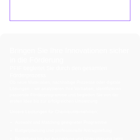
Bringen Sie Ihre Innovationen sicher
in die Förderung
PFIF begleitet Sie durch den gesamten
Förderprozess
Ob neue Materialien, nachhaltige Prozesse oder digitale
Lösungen – wir analysieren Ihre Vorhaben, identifizieren
passende Förderprogramme und begleiten Sie von der
ersten Idee bis zur erfolgreichen Umsetzung.
Unsere Leistungen für Chemieunternehmen:
Auswahl und Matching geeigneter Programme
Budgetplanung und professionelle Antragstellung
Begleitung bis zur Auszahlung und Unterstützung beim