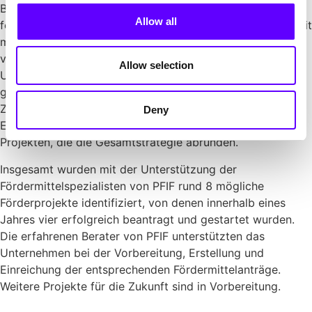
Bei der Umsetzung der den Erkenntnissen der Analysen
Allow all
folgenden Entwicklungen sah sich Black Forest Medical mit
mehreren Herausforderungen konfrontiert. Essenziell war
vor allem die strategische Segmentierung der
Allow selection
Unternehmensstrategie in zusammenhängende und in sich
geschlossene Teilabschnitte, die die Förder-Roadmap der
Zukunft definieren. Begleitet werden die identifizierten
Deny
Einzelprojekte von der
Forschungszulage
und ZIM-
Projekten, die die Gesamtstrategie abrunden.
Insgesamt wurden mit der Unterstützung der
Fördermittelspezialisten von PFIF rund 8 mögliche
Förderprojekte identifiziert, von denen innerhalb eines
Jahres vier erfolgreich beantragt und gestartet wurden.
Die erfahrenen Berater von PFIF unterstützten das
Unternehmen bei der Vorbereitung, Erstellung und
Einreichung der entsprechenden Fördermittelanträge.
Weitere Projekte für die Zukunft sind in Vorbereitung.