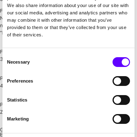
We also share information about your use of our site with
Für Part 2 des Kooperationsprojektes mit der
our social media, advertising and analytics partners who
Neurochirurgie der Charité Berlin identifizierten und
may combine it with other information that you’ve
nutzten die Fördermittelberater von PFIF das Programm
provided to them or that they’ve collected from your use
“KMU-innovativ Medizintechnik”.
of their services.
Fördersumme
Consent
3,3 Millionen EUR
Necessary
Selection
Projekte
Preferences
4 erfolgreich geförderte FuE-Projekte
Statistics
Programme
ZIM, Forschungszulage, KMU-innovativ Medizintechnik
Marketing
Gemeinsam zum Ziel
Erfolgreiche Förderprojekte mit PFIF