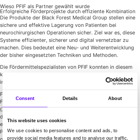
Wieso PFIF als Partner gewählt wurde
Erfolgreiche Förderprojekte durch effiziente Kombination
Die Produkte der Black Forest Medical Group stellen eine
sichere und effektive Lagerung von Patienten bei
neurochirurgischen Operationen sicher. Ziel war es, diese
Systeme effizienter, sicherer und digital vernetzbar zu
machen. Dies bedeutet eine Neu- und Weiterentwicklung
der bisher eingesetzten Techniken und Methoden.
Die Fördermittelspezialisten von PFIF konnten in diesem
komplexen Themenbereich Potential für vier FuE-Anträge
in drei Programmen identifizieren.
Für Part 1 des Konzeptes identifizierten die
Consent
Details
About
Fördermittelspezialisten von PFIF das Programm
ZIM
(Zentralen Innovationsprogramms Mittelstand)
. Hier war
das Ziel, ein mechanisches Kopfhalterungssystem mit
This website uses cookies
einem neuartigen Ansatz zu entwickeln, um die
We use cookies to personalise content and ads, to
Patientenlagerung bei neurochirurgischen Eingriffen zu
provide social media features and to analyse our traffic.
optimieren.