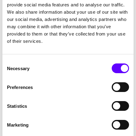
provide social media features and to analyse our traffic.
Den Energieverbrauch in Ihrem Betrieb nachhaltig
We also share information about your use of our site with
senken. Ressourcen und Kreislaufpotenziale
effizienter unternehmerisch nutzen. Mit der passenden
our social media, advertising and analytics partners who
Förderung sorgen wir für die optimale wirtschaftliche
may combine it with other information that you’ve
Umsetzung Ihrer Ideen oder Maßnahmen. Nutzen Sie
provided to them or that they’ve collected from your use
Programme wie die „Bundesförderung für Energie-
of their services.
und Ressourceneffizienz in der Wirtschaft (EEW)“
erfolgreich für Ihre Ziele. Denn Investitionen in
Energieeffizienz und CO
-Minderung lohnen sich für
2
Consent
Sie.
Necessary
Selection
Preferences
Industrieller Energieverbrauch nach
Branchen 2021
Statistics
in Mrd. kWh
Chemische Industrie
Marketing