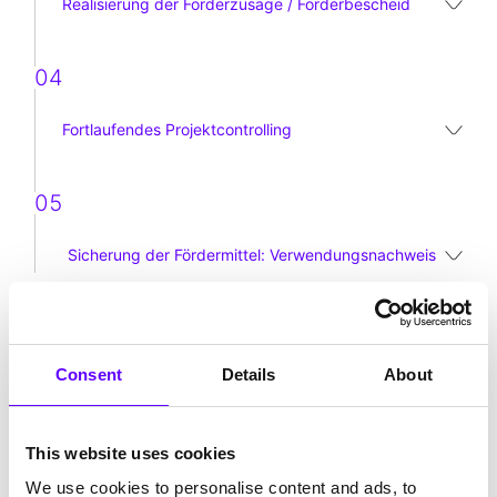
Realisierung der Förderzusage / Förderbescheid
04
Fortlaufendes Projektcontrolling
05
Sicherung der Fördermittel: Verwendungsnachweis
Consent
Details
About
04
Zukunft gestalten und sichern
:
This website uses cookies
Vorteile der Investitionsförderung
We use cookies to personalise content and ads, to