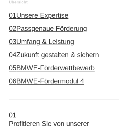
Übersicht
01
Unsere Expertise
02
Passgenaue Förderung
03
Umfang & Leistung
04
Zukunft gestalten & sichern
05
BMWE-Förderwettbewerb
06
BMWE-Fördermodul 4
01
Profitieren Sie von unserer