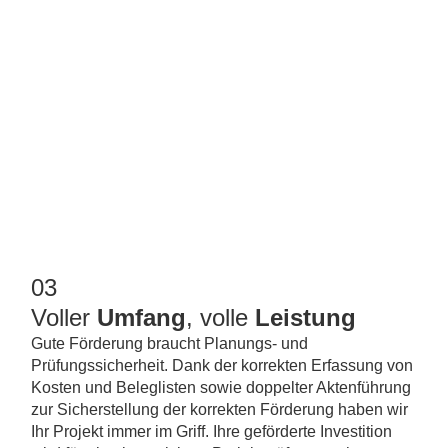
Programm Modul 4 des BAFA
Von hohen Förderquoten und Zuschüssen profitiert im
Rahmen des „Moduls 4“, wer die geforderte
Mindesteinsparung und Planung eines besonders
nachhaltigen Vorhabens nachweisen kann. In der
Premiumförderung für KMU ist so ein Zuschuss von bis zu
45 % der Kosten möglich. Kann zudem der
Dekarbonisierungsbonus geltend gemacht werden, erhöht
sich die Förderung zusätzlich um bis zu 10 % der
Investitionskosten.
03
Voller
Umfang
, volle
Leistung
Gute Förderung braucht Planungs- und
Prüfungssicherheit. Dank der korrekten Erfassung von
Kosten und Beleglisten sowie doppelter Aktenführung
zur Sicherstellung der korrekten Förderung haben wir
Ihr Projekt immer im Griff. Ihre geförderte Investition