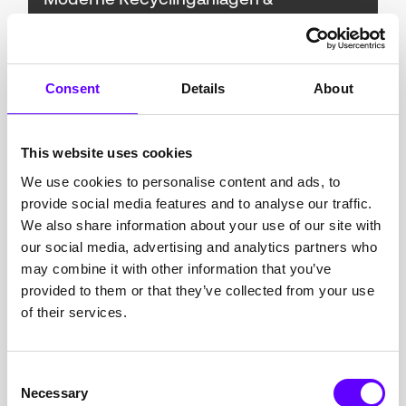
Moderne Recyclinganlagen &
Ressourceneffizienz
Durch die Kombination von EFRE- und KfW-
Fördermitteln unterstützten wir ein Unternehmen der
Recyclingwirtschaft bei der umfassenden
Consent
Details
About
Modernisierung seiner Sortieranlage. Gefördert
wurden insbesondere neue Trenntechnologien,
automatisierte Prozessschritte und energieeffiziente
This website uses cookies
Anlagentechnik zur Steigerung der Recyclingquoten.
We use cookies to personalise content and ads, to
provide social media features and to analyse our traffic.
CO₂-freie Stromspeicherung für die
We also share information about your use of our site with
Energieversorgung
our social media, advertising and analytics partners who
Im Rahmen eines europäischen FuE-Vorhabens
may combine it with other information that you’ve
begleiteten wir einen Energieversorger bei der
provided to them or that they’ve collected from your use
Entwicklung einer CO₂-freien Stromspeicherlösung.
of their services.
Das Projekt wurde über Horizon Europe gefördert und
adressierte die netzdienliche Speicherung
erneuerbarer Energien. Im Fokus standen
Systemkonzepte, Skalierbarkeit und
Consent
Necessary
Wirtschaftlichkeit.
Selection