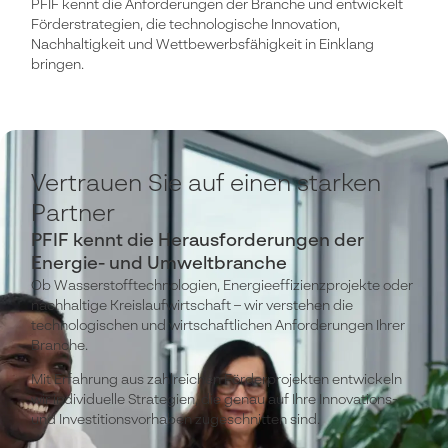
PFIF kennt die Anforderungen der Branche und entwickelt
Förderstrategien, die technologische Innovation,
Nachhaltigkeit und Wettbewerbsfähigkeit in Einklang
bringen.
Vertrauen Sie auf einen starken
Partner
PFIF kennt die Herausforderungen der
Energie- und Umweltbranche
Ob Wasserstofftechnologien, Energieeffizienzprojekte oder
nachhaltige Kreislaufwirtschaft – wir verstehen die
technologischen und wirtschaftlichen Anforderungen Ihrer
Branche.
Mit Erfahrung aus zahlreichen Förderprojekten entwickeln
wir individuelle Strategien, die genau auf Ihre Innovations-
und Investitionsvorhaben zugeschnitten sind.