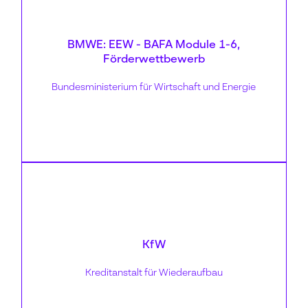
Förderhöhe:
bis zu 60%
BMWE: EEW - BAFA Module 1-6,
Förderwettbewerb
Zielsetzung:
u.a. Förderung für Energieeffizienz,
Bundesministerium für Wirtschaft und Energie
Prozesswärme, emissionsarme Technologien
Förderhöhe
unterschiedlich
KfW
Zielsetzung:
Kreditanstalt für Wiederaufbau
Kredite und Zuschüsse für erneuerbare
Energien und Umwelttechnik