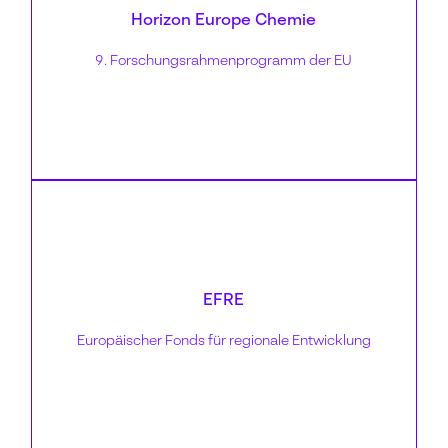
Horizon Europe Chemie
Zielsetzung:
EU-Förderung für Umweltforschung und
9. Forschungsrahmenprogramm der EU
Innovationen
Mehr erfahren
Förderhöhe:
unterschiedlich
EFRE
Zielsetzung:
Europäischer Fonds für regionale Entwicklung
GreenTech-Investitionen und Neubauten