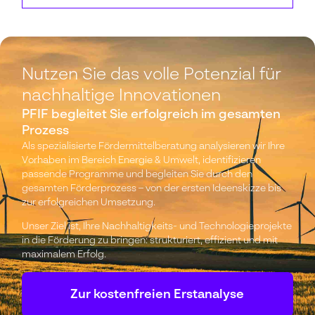
Nutzen Sie das volle Potenzial für
nachhaltige Innovationen
PFIF begleitet Sie erfolgreich im gesamten
Prozess
Als spezialisierte Fördermittelberatung analysieren wir Ihre
Vorhaben im Bereich Energie & Umwelt, identifizieren
passende Programme und begleiten Sie durch den
gesamten Förderprozess – von der ersten Ideenskizze bis
zur erfolgreichen Umsetzung.
Unser Ziel ist, Ihre Nachhaltigkeits- und Technologieprojekte
in die Förderung zu bringen: strukturiert, effizient und mit
maximalem Erfolg.
Zur kostenfreien Erstanalyse