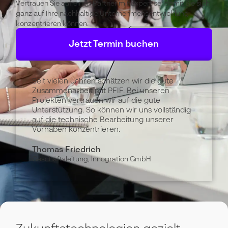
Vertrauen Sie auf einen Partner mit Expertise: damit Sie sich
ganz auf Ihre nachhaltige Unternehmensentwicklung
konzentrieren können.
Jetzt Termin buchen
Seit vielen Jahren schätzen wir die gute
Zusammenarbeit mit PFIF. Bei unseren
Projekten vertrauen wir auf die gute
Unterstützung. So können wir uns vollständig
auf die technische Bearbeitung unserer
Vorhaben konzentrieren.
Thomas Friedrich
Geschäftsleitung, Innogration GmbH