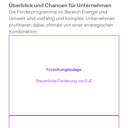
Überblick und Chancen für Unternehmen
Die Förderprogramme im Bereich Energie und
Umwelt sind vielfältig und komplex. Unternehmen
profitieren dabei oftmals von einer strategischen
Kombination:
Förderhöhe:
bis zu 35 %
Forschungszulage
Zielsetzung:
Forschungs- und Entwicklungsprojekte
Steuerliche Förderung von FuE
Mehr erfahren