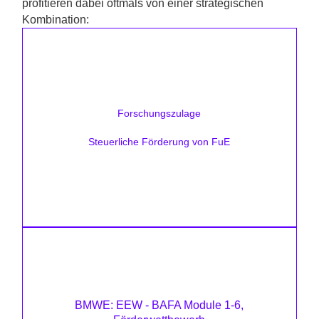
profitieren dabei oftmals von einer strategischen
Kombination:
Förderhöhe:
bis zu 35 %
Forschungszulage
Zielsetzung:
Forschungs- und Entwicklungsprojekte
Steuerliche Förderung von FuE
Mehr erfahren
Förderhöhe:
bis zu 60%
BMWE: EEW - BAFA Module 1-6,