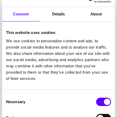
Recyclingwirtschaft bei der umfassenden
Modernisierung seiner Sortieranlage. Gefördert wurden
insbesondere neue Trenntechnologien, automatisierte
Consent
Details
About
Prozessschritte und energieeffiziente Anlagentechnik
zur Steigerung der Recyclingquoten.
This website uses cookies
CO₂-freie Stromspeicherung für die
We use cookies to personalise content and ads, to
Energieversorgung
provide social media features and to analyse our traffic.
Im Rahmen eines europäischen FuE-Vorhabens
We also share information about your use of our site with
begleiteten wir einen Energieversorger bei der
our social media, advertising and analytics partners who
Entwicklung einer CO₂-freien Stromspeicherlösung.
may combine it with other information that you’ve
Das Projekt wurde über Horizon Europe gefördert und
provided to them or that they’ve collected from your use
adressierte die netzdienliche Speicherung
of their services.
erneuerbarer Energien. Im Fokus standen
Systemkonzepte, Skalierbarkeit und Wirtschaftlichkeit.
Consent
Wasserstoff-Elektrolyse im Anlagenbau
Necessary
Selection
Für ein Unternehmen aus dem Anlagenbau konnten wir
eine Förderung über das Bundesministerium für
Wirtschaft und Klimaschutz realisieren. Ziel war die