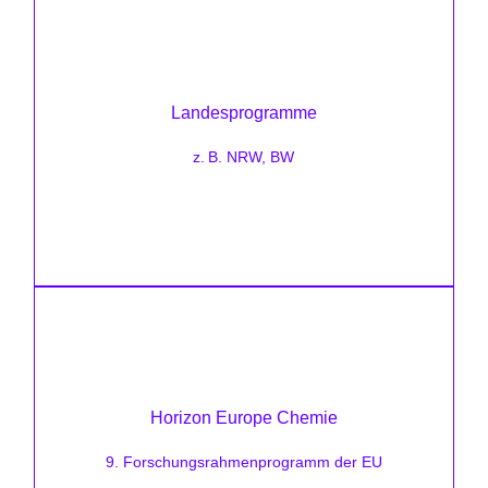
Förderhöhe:
unterschiedlich
Landesprogramme
Zielsetzung:
z. B. NRW, BW
GreenTech-Investition und Neubauten
Förderhöhe:
Projektabhängig
Horizon Europe Chemie
Zielsetzung:
EU-Förderung für Umweltforschung und
9. Forschungsrahmenprogramm der EU
Innovationen