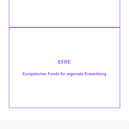
Mehr erfahren
Förderhöhe:
unterschiedlich
EFRE
Zielsetzung:
Europäischer Fonds für regionale Entwicklung
GreenTech-Investitionen und Neubauten