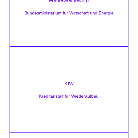
Förderwettbewerb
Zielsetzung:
u.a. Förderung für Energieeffizienz,
Bundesministerium für Wirtschaft und Energie
Prozesswärme, emissionsarme Technologien
Förderhöhe
unterschiedlich
KfW
Zielsetzung:
Kreditanstalt für Wiederaufbau
Kredite und Zuschüsse für erneuerbare
Energien und Umwelttechnik