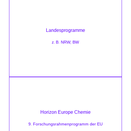
Förderhöhe:
unterschiedlich
Landesprogramme
Zielsetzung:
z. B. NRW, BW
GreenTech-Investition und Neubauten
Förderhöhe:
Projektabhängig
Horizon Europe Chemie
Zielsetzung:
EU-Förderung für Umweltforschung und
9. Forschungsrahmenprogramm der EU
Innovationen