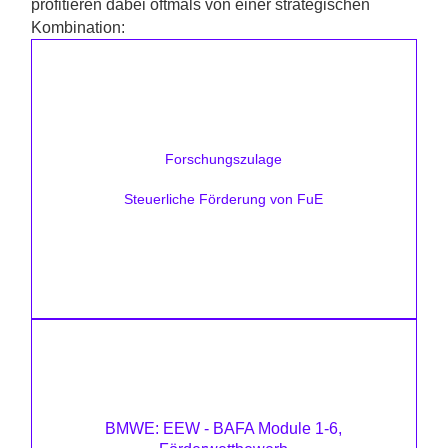
profitieren dabei oftmals von einer strategischen
Kombination:
Förderhöhe:
bis zu 35 %
Forschungszulage
Zielsetzung:
Forschungs- und Entwicklungsprojekte
Steuerliche Förderung von FuE
Mehr erfahren
Förderhöhe:
bis zu 60%
BMWE: EEW - BAFA Module 1-6,