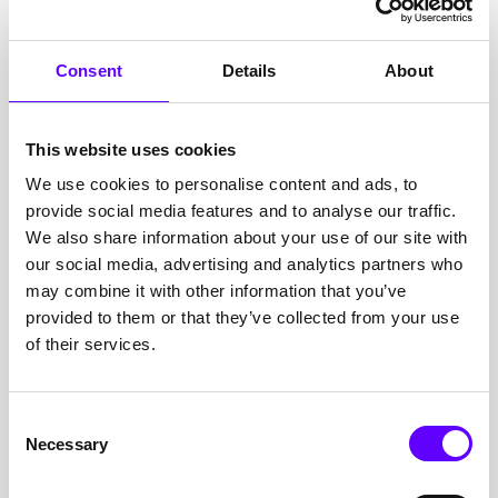
Recyclingwirtschaft bei der umfassenden
Modernisierung seiner Sortieranlage. Gefördert wurden
insbesondere neue Trenntechnologien, automatisierte
Consent
Details
About
Prozessschritte und energieeffiziente Anlagentechnik
zur Steigerung der Recyclingquoten.
This website uses cookies
CO₂-freie Stromspeicherung für die
We use cookies to personalise content and ads, to
Energieversorgung
provide social media features and to analyse our traffic.
Im Rahmen eines europäischen FuE-Vorhabens
We also share information about your use of our site with
begleiteten wir einen Energieversorger bei der
our social media, advertising and analytics partners who
Entwicklung einer CO₂-freien Stromspeicherlösung.
Das Projekt wurde über Horizon Europe gefördert und
may combine it with other information that you’ve
adressierte die netzdienliche Speicherung
provided to them or that they’ve collected from your use
erneuerbarer Energien. Im Fokus standen
of their services.
Systemkonzepte, Skalierbarkeit und Wirtschaftlichkeit.
Consent
Wasserstoff-Elektrolyse im Anlagenbau
Necessary
Selection
Für ein Unternehmen aus dem Anlagenbau konnten wir
eine Förderung über das Bundesministerium für
Wirtschaft und Klimaschutz realisieren. Ziel war die