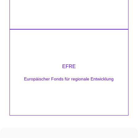
Mehr erfahren
Förderhöhe:
unterschiedlich
EFRE
Zielsetzung:
Europäischer Fonds für regionale Entwicklung
GreenTech-Investitionen und Neubauten