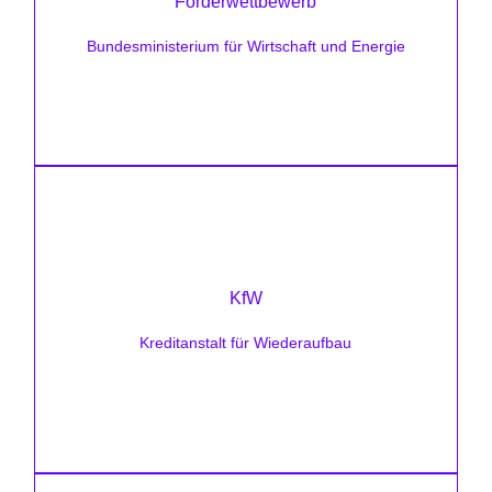
Förderwettbewerb
Zielsetzung:
u.a. Förderung für Energieeffizienz,
Bundesministerium für Wirtschaft und Energie
Prozesswärme, emissionsarme Technologien
Förderhöhe
unterschiedlich
KfW
Zielsetzung:
Kreditanstalt für Wiederaufbau
Kredite und Zuschüsse für erneuerbare
Energien und Umwelttechnik