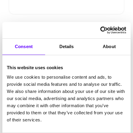
Consent
Details
About
This website uses cookies
We use cookies to personalise content and ads, to
provide social media features and to analyse our traffic.
We also share information about your use of our site with
Inside PFIF
our social media, advertising and analytics partners who
17/12/2024
•
2 min
may combine it with other information that you’ve
Unsere Spendenaktionen & Patenschaften 2024
provided to them or that they’ve collected from your use
Erfahren Sie mehr über die Spendenaktionen von
of their services.
PFIF im Jahr 2024. Entdecken Sie, wie wir
Kinderhilfswerke, Hospizdienste, Tierheime und
gemeinnützige Projekte weltweit unterstützen – für