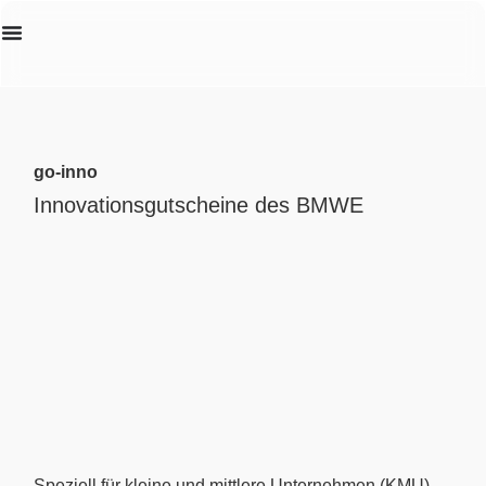
Erstanalyse
go-inno
Innovationsgutscheine des BMWE
Speziell für kleine und mittlere Unternehmen (KMU)