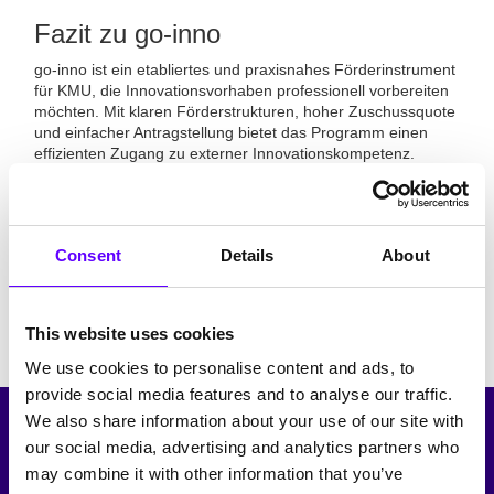
Fazit zu go-inno
go-inno ist ein etabliertes und praxisnahes Förderinstrument
für KMU, die Innovationsvorhaben professionell vorbereiten
möchten. Mit klaren Förderstrukturen, hoher Zuschussquote
und einfacher Antragstellung bietet das Programm einen
effizienten Zugang zu externer Innovationskompetenz.
Besonders Unternehmen ohne eigene F&E-Abteilung
erhalten dadurch die Möglichkeit, Innovationsprojekte
fundiert und strategisch zu konzipieren und die eigenen
Ressourcen zur Durchführung realistisch zu bewerten. Als
Consent
Details
About
Teil der deutschen Innovationsförderlandschaft trägt go-inno
wesentlich zur Wettbewerbsstärkung kleiner und mittlerer
Unternehmen bei.
This website uses cookies
We use cookies to personalise content and ads, to
provide social media features and to analyse our traffic.
We also share information about your use of our site with
our social media, advertising and analytics partners who
Hinweis: go-inno ist zum 31.12.2025 abgelaufen
may combine it with other information that you’ve
Die hier beschriebene go-inno-Förderung ist zum