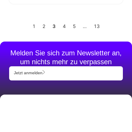
1
2
3
4
5
…
13
Melden Sie sich zum Newsletter an,
um nichts mehr zu verpassen
Jetzt anmelden