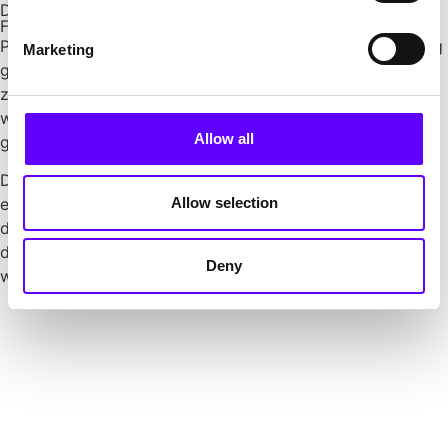
Die Zusammenarbeit mit PFIF
Fördermittelberatung als Schlüssel zur Realisierung
PFIF unterstützte das Unternehmen von der Identifizierung
Marketing
geeigneter Förderprogramme über die Antragstellung bis
zum erfolgreichen Förderbescheid. Die Projektstruktur
wurde gemeinsam mit PFIF in mehrere Teil-projekte
Allow all
gegliedert.
Dank der Fördermittel konnten zusätzliche Mitarbeitende
Allow selection
eingestellt werden (Chemiker und F&E-Mitarbeiter) und
das Team sich voll auf Innovation konzentrieren, während
die administrative Abwicklung von PFIF übernommen
Deny
wurde.