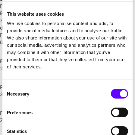
Frischwasser und rund 68 Tonnen Biozide eingespart. Der
Einsatz dieses Verfahrens senkt Wasserverbrauch um bis
This website uses cookies
zu ca. 38 % und Betriebskosten um bis zu ca. 29 %. Für
We use cookies to personalise content and ads, to
das FuE-Projekt wurde durch PFIF das passende
provide social media features and to analyse our traffic.
Förderprogramm
im Rahmen eines ZIM-EP Zuschusses
We also share information about your use of our site with
über rund 247.500 € über 30 Monate gesichert.
our social media, advertising and analytics partners who
may combine it with other information that you’ve
provided to them or that they’ve collected from your use
Fördersumme
of their services.
247.500 €
Projektdauer
Consent
Necessary
30 Monate
Selection
Preferences
Förderprogramm
ZIM-EP
Statistics