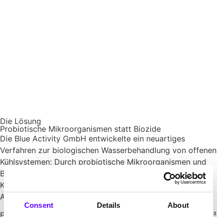
Die Lösung
Probiotische Mikroorganismen statt Biozide
Die Blue Activity GmbH entwickelte ein neuartiges
Verfahren zur biologischen Wasserbehandlung von offenen
Kühlsystemen: Durch probiotische Mikroorganismen und
Biopolymere wird Biofilm reduziert, Kalk- und
Korrosionsbildung verhindert, Phosphatanteile im
Abwasser um bis zu 80 % gesenkt.
Consent
Details
About
Erste Einsparkennzahlen: im ersten vollen Jahr 250.000 m³