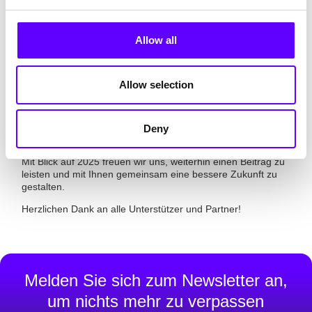
Danke für den unermüdlichen
Allow all
Einsatz
Allow selection
Wir bei PFIF bedanken uns bei allen Organisationen und
Vereinen für ihren unermüdlichen Einsatz. Es ist uns eine
Herzensangelegenheit, nicht nur die Innovationskraft
unserer Kunden zu fördern, sondern auch gesellschaftliche
Deny
Verantwortung zu übernehmen.
Mit Blick auf 2025 freuen wir uns, weiterhin einen Beitrag zu
leisten und mit Ihnen gemeinsam eine bessere Zukunft zu
gestalten.
Herzlichen Dank an alle Unterstützer und Partner!
Melden Sie sich zum Newsletter an,
um nichts mehr zu verpassen