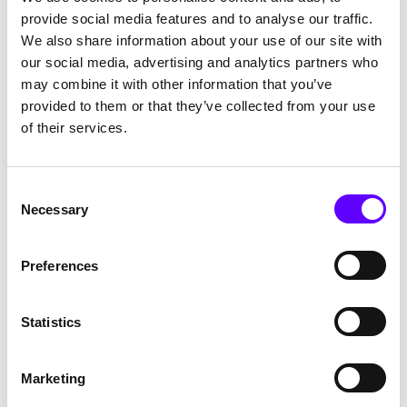
provide social media features and to analyse our traffic.
Kinder- und Jugendhospizdienst Ortenau
We also share information about your use of our site with
our social media, advertising and analytics partners who
Der
Kinderhospizdienst Ortenau
begleitet erkrankte und
may combine it with other information that you’ve
trauernde Kinder sowie deren Familien. Mit einem Team aus
provided to them or that they’ve collected from your use
hauptamtlichen und ehrenamtlichen Mitarbeiter*innen sorgt
der Hospizdienst für einfühlsame Unterstützung in
of their services.
schwierigen Zeiten.
Wir schätzen die Arbeit dieses Dienstes sehr und setzen
unsere langjährige Unterstützung fort.
Consent
Necessary
Selection
Tierheim & Tierschutzverein Lahr und
Umgebung
Preferences
Das
Tierheim Lahr
bietet Tieren ein sicheres Zuhause und
Schutz. Mit durchschnittlich 120 Tieren im Heim ist jede
Statistics
Unterstützung willkommen – sei es durch Spenden oder
ehrenamtliche Mithilfe.
Marketing
Als Unternehmen fördern wir auch 2024 diese wichtige
Arbeit am Hauptsitz.