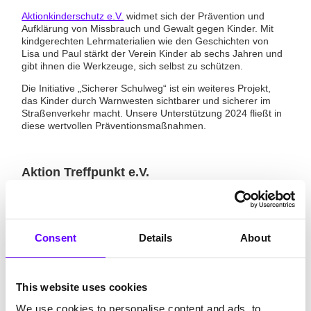
Aktionkinderschutz e.V.
widmet sich der Prävention und
Aufklärung von Missbrauch und Gewalt gegen Kinder. Mit
kindgerechten Lehrmaterialien wie den Geschichten von
Lisa und Paul stärkt der Verein Kinder ab sechs Jahren und
gibt ihnen die Werkzeuge, sich selbst zu schützen.
Die Initiative „Sicherer Schulweg“ ist ein weiteres Projekt,
das Kinder durch Warnwesten sichtbarer und sicherer im
Straßenverkehr macht. Unsere Unterstützung 2024 fließt in
diese wertvollen Präventionsmaßnahmen.
Aktion Treffpunkt e.V.
Der in Lahr ansässige Verein
Aktion Treffpunkt
fördert die
Begegnung von Menschen mit und ohne Behinderung.
Ehrenamtliche Helfer leisten hier einen wichtigen Beitrag zur
Integration und Unterstützung von Familien mit Kindern und
Consent
Details
About
Jugendlichen mit Behinderung.
Auch in diesem Jahr ist unser Engagement Teil der
jährlichen Weihnachtsaktion bei PFIF, um diese wertvolle
This website uses cookies
Arbeit zu stärken.
We use cookies to personalise content and ads, to