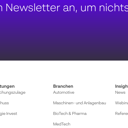
m Newsletter an, um nicht
stungen
Branchen
Insigh
chungszulage
Automotive
News
chuss
Maschinen- und Anlagenbau
Webin
gie Invest
BioTech & Pharma
Refere
MedTech