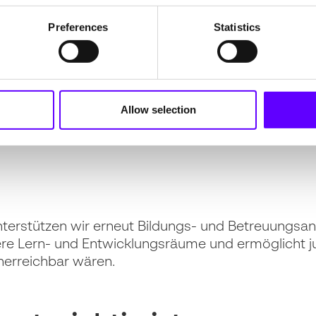
Preferences
Statistics
rtenau
t Ortenau
liegt uns sehr am Herzen. Die ehrenamtl
Allow selection
tzen Familien langfristig, schenken Entlastung u
heit.
terstützen wir erneut Bildungs- und Betreuungsa
sichere Lern- und Entwicklungsräume und ermöglicht 
erreichbar wären.