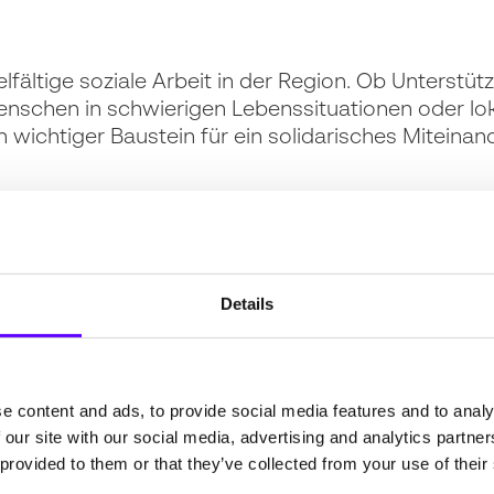
ielfältige soziale Arbeit in der Region. Ob Unterstü
enschen in schwierigen Lebenssituationen oder lo
in wichtiger Baustein für ein solidarisches Miteinan
r Verein
Freunde fürs Leben e. V.
setzt sich seit vi
 und macht auf mutige, zugängliche Weise auf
Details
ent fördern wir 2025 ebenfalls gerne.
e content and ads, to provide social media features and to analy
 und Umgebung
 our site with our social media, advertising and analytics partn
 provided to them or that they’ve collected from your use of their
alb unterstützen wir das
Tierheim Lahr und Umg
 verletzte oder abgegebene Tiere ein Zuhause und