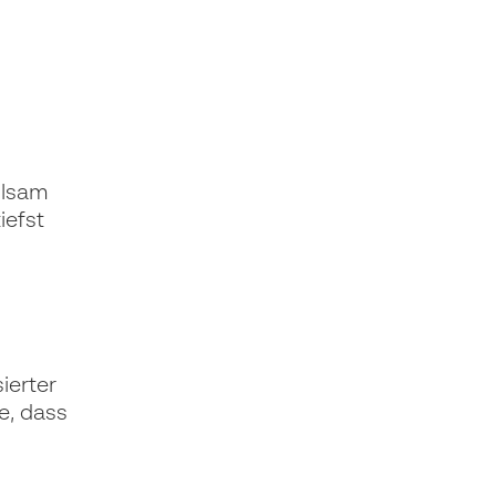
hlsam
iefst
ierter
e, dass