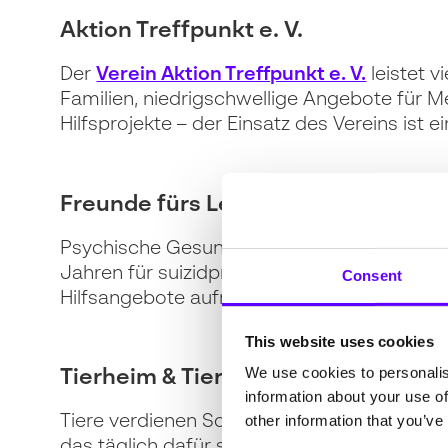
Aktion Treffpunkt e. V.
Der
Verein Aktion Treffpunkt e. V.
leistet v
Familien, niedrigschwellige Angebote für M
Hilfsprojekte – der Einsatz des Vereins ist e
Freunde fürs Leben e. V.
Psychische Gesundheit geht uns alle an. De
Jahren für suizidpräventive Aufklärung ein
Consent
Hilfsangebote aufmerksam. Dieses Engagem
This website uses cookies
We use cookies to personalis
Tierheim & Tierschutzverein Lahr
information about your use of
other information that you’ve
Tiere verdienen Schutz und Fürsorge. Desh
das täglich dafür sorgt, dass ausgesetzte,