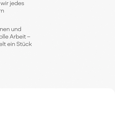
 wir jedes
rn
.
onen und
lle Arbeit –
elt ein Stück