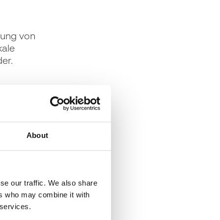
tzung von
kale
der.
elen
About
se our traffic. We also share
ers who may combine it with
 services.
ebung
,