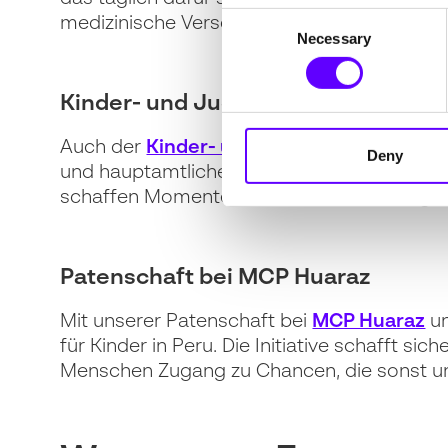
Consent
medizinische Versorgung erhalten.
Necessary
Selection
Kinder- und Jugendhospizdienst O
Auch der
Kinder- und Jugendhospizdiens
Deny
und hauptamtlichen Mitarbeitenden unterstü
schaffen Momente der Nähe und Geborgen
Patenschaft bei MCP Huaraz
Mit unserer Patenschaft bei
MCP Huaraz
un
für Kinder in Peru. Die Initiative schafft 
Menschen Zugang zu Chancen, die sonst un