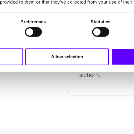
Unternehmen müssen 
 provided to them or that they’ve collected from your use of their
ausrichten, um trotz
bleiben.
Preferences
Statistics
Chancen nutzen –
Allow selection
Mit der richtigen Be
auch unter den neue
sichern.