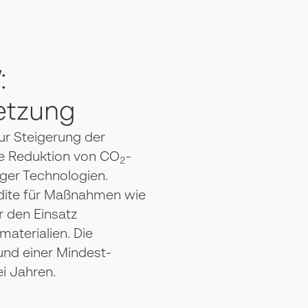
:
etzung
ur Steigerung der
 die Reduktion von CO
-
2
ger Technologien.
dite für Maßnahmen wie
 den Einsatz
aterialien. Die
 und einer Mindest-
i Jahren.