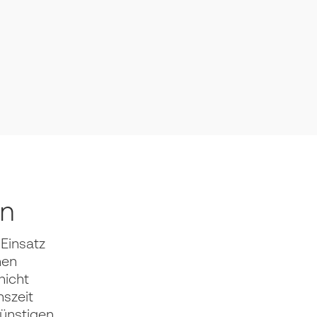
en
 Einsatz
hen
nicht
nszeit
günstigen