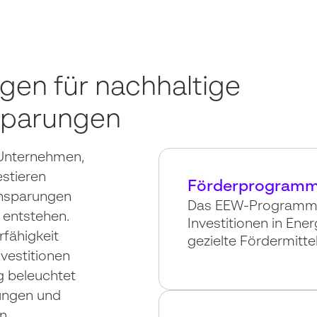
en für nachhaltige
sparungen
 Unternehmen,
estieren
Förderprogramm 
insparungen
Das EEW-Programm u
 entstehen.
Investitionen in Ene
rfähigkeit
gezielte Fördermittel
vestitionen
g beleuchtet
ungen und
on