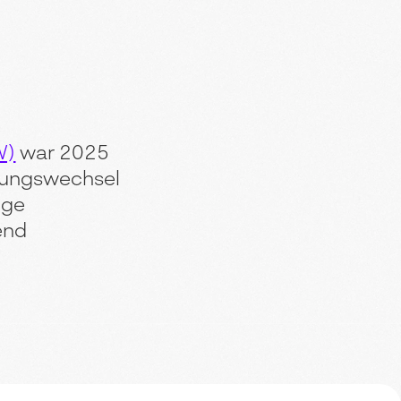
W)
war 2025
rungswechsel
ige
end