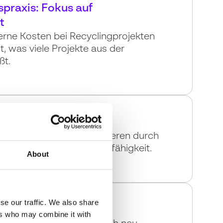
praxis: Fokus auf
t
rne Kosten bei Recyclingprojekten
, was viele Projekte aus der
ßt.
uf Unternehmen
ftende Unternehmen verlieren durch
raxis häufig ihre Förderfähigkeit.
About
se our traffic. We also share
Anpassung
ers who may combine it with