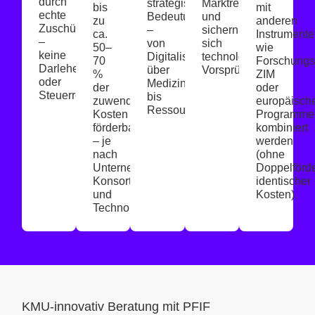
durch
strategischer
Marktreife
bis
mit
echte
Bedeutung
und
zu
anderen
Zuschüsse
–
sichern
ca.
Instrumente
–
von
sich
50–
wie
keine
Digitalisierung
technologische
70
Forschungs
Darlehen
über
Vorsprünge.
%
ZIM
oder
Medizintechnik
der
oder
Steuerreduzierung.
bis
zuwendungsfähigen
europäisch
Ressourceneffizienz.
Kosten
Programme
förderbar
kombiniert
– je
werden
nach
(ohne
Unternehmensgröße,
Doppelförd
Konsortium
identischer
und
Kosten).
Technologiefeld.
KMU-innovativ Beratung mit PFIF