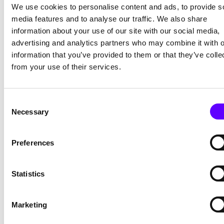
We use cookies to personalise content and ads, to provide s
media features and to analyse our traffic. We also share
information about your use of our site with our social media,
advertising and analytics partners who may combine it with o
information that you’ve provided to them or that they’ve colle
from your use of their services.
Förderung mit KMU-innovativ
Zuschüsse für
Consent
Necessary
Selection
anspruchsvolle
FuE-Projekte
im Mittelstand
Preferences
Innovative Entwicklungen im Mittelstand sind oft mit
hohem technologischem Risiko verbunden – und
genau hier setzt
KMU-innovativ
an.
Statistics
Das Programm des Bundesministeriums für
Forschung, Technologie und Raumfahrt (BMFTR)
Marketing
unterstützt kleine und mittlere Unternehmen mit nicht