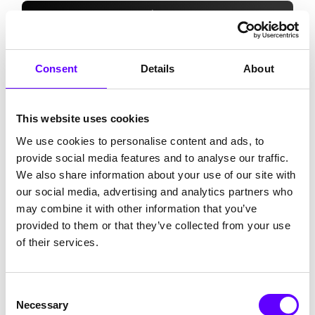
Zu den Erfolgsgeschichten
Consent
Details
About
This website uses cookies
We use cookies to personalise content and ads, to
provide social media features and to analyse our traffic.
We also share information about your use of our site with
our social media, advertising and analytics partners who
may combine it with other information that you’ve
provided to them or that they’ve collected from your use
Software & IT
of their services.
ai-predict GmbH
KI-basierte Analyse mit vielseitigen
Einsatzmöglichkeiten
Consent
Die ai-predict GmbH zeigt, wie KI-basierte Analysen
Necessary
Selection
nicht nur chemische Rezepturen optimieren, sondern