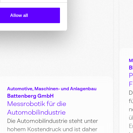
Allow all
M
B
P
F
Automotive
,
Maschinen- und Anlagenbau
D
Battenberg GmbH
f
Messrobotik für die
n
Automobilindustrie
ü
Die Automobilindustrie steht unter
E
hohem Kostendruck und ist daher