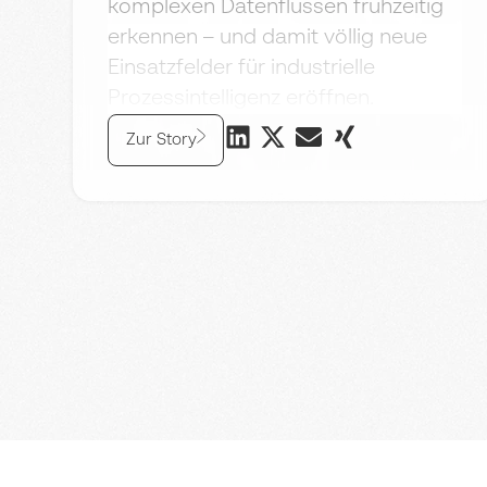
komplexen Datenflüssen frühzeitig
erkennen – und damit völlig neue
Einsatzfelder für industrielle
Prozessintelligenz eröffnen.
Zur Story