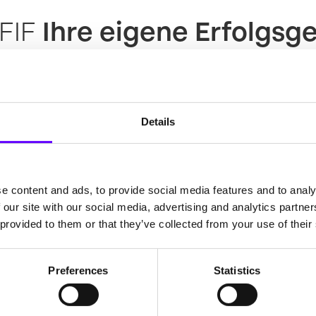
PFIF
Ihre eigene Erfolgsg
erfolgreichsten Referenzgeschichten vorstel
ie Unternehmen durch unsere Unterstützun
Details
g, umfassenden Expertise und maßgeschnei
kte nicht nur gefördert, sondern auch nach
folgsgeschichten inspirieren und erfahren S
e content and ads, to provide social media features and to analy
ofitieren kann.
 our site with our social media, advertising and analytics partn
 provided to them or that they’ve collected from your use of their
Preferences
Statistics