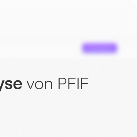
Erstanalyse
yse
von PFIF