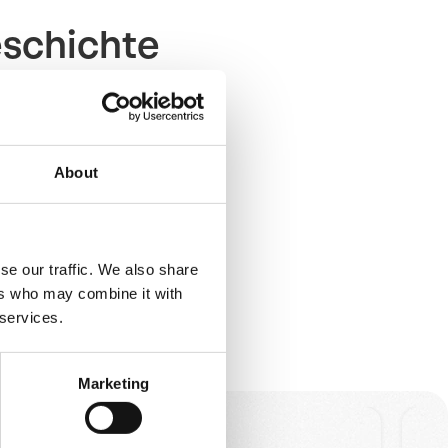
eschichte
len zu dürfen.
g bedeutende
About
derten
haltig umgesetzt
ie, wie auch Ihr
se our traffic. We also share
ers who may combine it with
 services.
Marketing