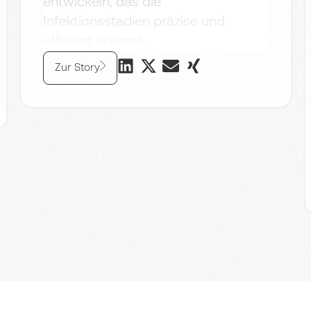
entwickeln, das die
Infektionsstadien präzise und
effizient erkennt.
Zur Story