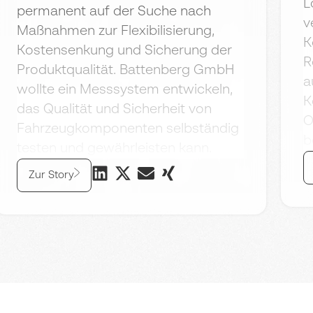
L
permanent auf der Suche nach
v
Maßnahmen zur Flexibilisierung,
K
Kostensenkung und Sicherung der
R
Produktqualität. Battenberg GmbH
a
wollte ein Messsystem entwickeln,
K
das Qualität und Sicherheit von
O
Fahrzeugkomponenten selbständig
b
testen und gewährleisten kann.
Zur Story