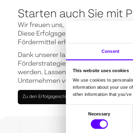
Starten auch Sie mit 
Wir freuen uns, Ihnen einige unserer 
Diese Erfolgsgeschichten zeigen, w
Fördermittel erhalten haben.
Consent
Dank unserer langjährigen Erfahrun
Förderstrategien konnten diese Proje
This website uses cookies
werden. Lassen Sie sich von diesen Er
We use cookies to personalis
Unternehmen von unserer Expertise pr
information about your use of
other information that you’ve
Zu den Erfolgsgeschichten
Consent
Necessary
Selection