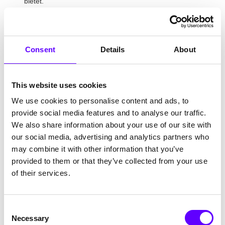
bietet.
Wirtschaftliches Potenzial
realistisch darstellen:
Zeigen Sie auf, welche Marktchancen,
Wettbewerbsvorteile und Verwertungsperspektiven
bestehen. Eine nachvollziehbare
Consent
Details
About
Wirtschaftlichkeitsbetrachtung stärkt Ihre Position.
Stärken des Projektkonsortiums betonen
: Falls Sie mit
Partnern zusammenarbeiten, sollten Aufgaben,
Verantwortlichkeiten und Mehrwerte der Zusammenarbeit
This website uses cookies
klar beschrieben sein.
We use cookies to personalise content and ads, to
Zeit- und Ressourcenplanung
: Ein realistischer
provide social media features and to analyse our traffic.
Projektplan mit klaren Meilensteinen und einer sauberen
Kostenkalkulation erhöhen die Bewilligungschancen.
We also share information about your use of our site with
Technologietransfer und Interdisziplinarität
: Machen
our social media, advertising and analytics partners who
Sie deutlich, wie Forschungsergebnisse in marktfähige
may combine it with other information that you’ve
Produkte, Prozesse oder Dienstleistungen überführt
provided to them or that they’ve collected from your use
werden sollen.
of their services.
Tipp:
Die Qualität der Skizze entscheidet maßgeblich über
das Weiterkommen im Verfahren. Investieren Sie daher
ausreichend Zeit in die Ausarbeitung und holen Sie bei
Consent
Bedarf frühzeitig fachliche oder fördertechnische Beratung
Necessary
Selection
ein – beispielsweise durch PFIF oder den zuständigen