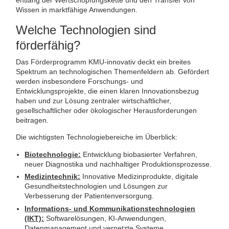
entlang der Wertschöpfungskette und den Transfer von
Wissen in marktfähige Anwendungen.
Welche Technologien sind
förderfähig?
Das Förderprogramm KMU-innovativ deckt ein breites
Spektrum an technologischen Themenfeldern ab. Gefördert
werden insbesondere Forschungs- und
Entwicklungsprojekte, die einen klaren Innovationsbezug
haben und zur Lösung zentraler wirtschaftlicher,
gesellschaftlicher oder ökologischer Herausforderungen
beitragen.
Die wichtigsten Technologiebereiche im Überblick:
Biotechnologie:
Entwicklung biobasierter Verfahren,
neuer Diagnostika und nachhaltiger Produktionsprozesse.
Medizintechnik:
Innovative Medizinprodukte, digitale
Gesundheitstechnologien und Lösungen zur
Verbesserung der Patientenversorgung.
Informations- und Kommunikationstechnologien
(IKT):
Softwarelösungen, KI-Anwendungen,
Datenmanagement und vernetzte Systeme.