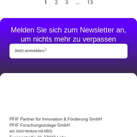
1
2
3
…
13
Melden Sie sich zum Newsletter an,
um nichts mehr zu verpassen
Jetzt anmelden
PFIF Partner für Innovation & Förderung GmbH
PFIF Forschungszulage GmbH
ein Joint Venture mit ABGi