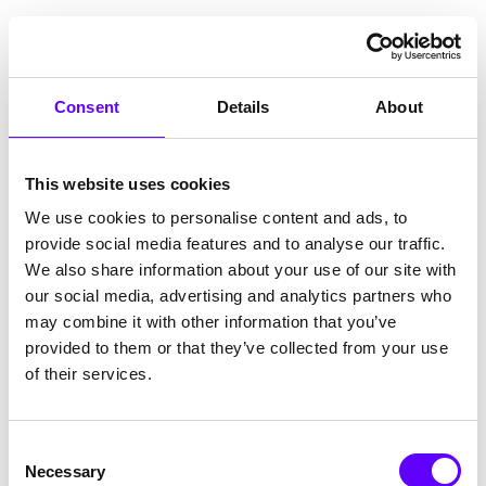
Die Höhe der Förderung variiert je nach Förderinstrument
und Art der teilnehmenden Organisation:
Forschungs- und Innovationsmaßnahmen
(Research
and Innovation Actions, RIA): bis zu 100 % der
Consent
Details
About
förderfähigen Kosten
Innovationsmaßnahmen
(Innovation Actions, IA): bis zu
70 %, für Non-Profit-Organisationen bis zu 100 %
This website uses cookies
Koordinierungs- und Unterstützungsmaßnahmen
(Coordination and Support Actions, CSA): bis zu 100 %
We use cookies to personalise content and ads, to
provide social media features and to analyse our traffic.
Zusätzlich können Pauschalen und Overheads (z. B. 25 %
We also share information about your use of our site with
indirekte Kosten) angesetzt werden. Die endgültige
Förderquote richtet sich nach den jeweiligen
our social media, advertising and analytics partners who
Ausschreibungsbedingungen und dem Charakter des
may combine it with other information that you’ve
Projekts.
provided to them or that they’ve collected from your use
Vorteile für Unternehmen und
of their services.
Forschungseinrichtungen
Die Teilnahme an Horizont Europa bietet Unternehmen,
Consent
Forschungseinrichtungen und öffentlichen Organisationen
Necessary
Selection
zahlreiche strategische und wirtschaftliche Vorteile. Durch